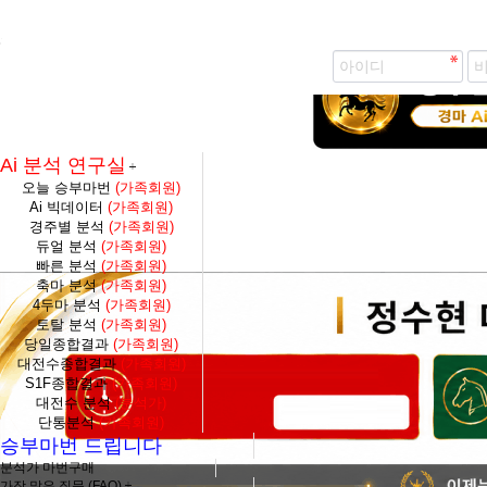
즐겨찾기 추가
생생 경마 코칭방 바로가기
Ai 분석 연구실
오늘 승부마번
(가족회원)
Ai 빅데이터
(가족회원)
경주별 분석
(가족회원)
듀얼 분석
(가족회원)
빠른 분석
(가족회원)
축마 분석
(가족회원)
4두마 분석
(가족회원)
토탈 분석
(가족회원)
당일종합결과
(가족회원)
대전수종합결과
(가족회원)
S1F종합결과
(가족회원)
대전수 분석
(분석가)
단통분석
(가족회원)
승부마번 드립니다
분석가 마번구매
가장 많은 질문 (FAQ)