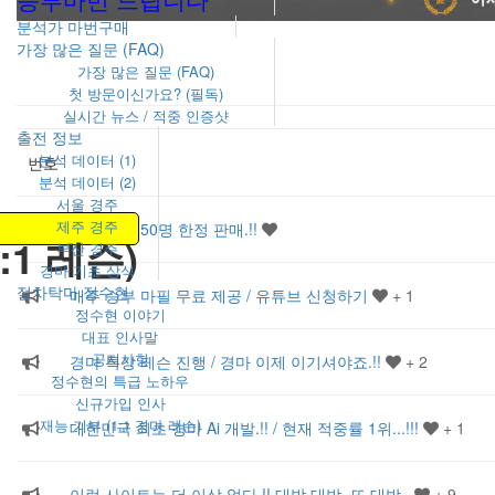
분석가 마번구매
가장 많은 질문 (FAQ)
가장 많은 질문 (FAQ)
첫 방문이신가요? (필독)
실시간 뉴스 / 적중 인증샷
출전 정보
분석 데이터 (1)
번호
분석 데이터 (2)
서울 경주
제주 경주
코칭 마번 50명 한정 판매.!!
:1 레슨)
부산 경주
경마 기초 상식
절차탁마 정수현
매주 승부 마필 무료 제공 / 유튜브 신청하기
+ 1
정수현 이야기
대표 인사말
공지사항
경마 특강 레슨 진행 / 경마 이제 이기셔야죠.!!
+ 2
정수현의 특급 노하우
신규가입 인사
재능 기부 (1:1 경마 레슨)
대한민국 최초 경마 Ai 개발.!! / 현재 적중률 1위...!!!
+ 1
이런 사이트는 더 이상 없다.!! 대박 대박..또 대박..
+ 9