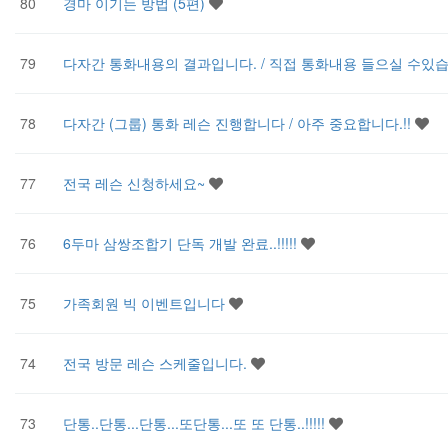
80
경마 이기는 방법 (5편)
79
다자간 통화내용의 결과입니다. / 직접 통화내용 들으실 수있
78
다자간 (그룹) 통화 레슨 진행합니다 / 아주 중요합니다.!!
77
전국 레슨 신청하세요~
76
6두마 삼쌍조합기 단독 개발 완료..!!!!!
75
가족회원 빅 이벤트입니다
74
전국 방문 레슨 스케줄입니다.
73
단통..단통...단통...또단통...또 또 단통..!!!!!