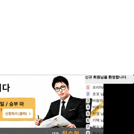
신규 회원님
을 환영합니다
프리hyun 님
1
포포 님
2
바람의아들 님
3
바람3828 님
4
선영 님
5
기택 님
6
복수 님
7
종규 님
8