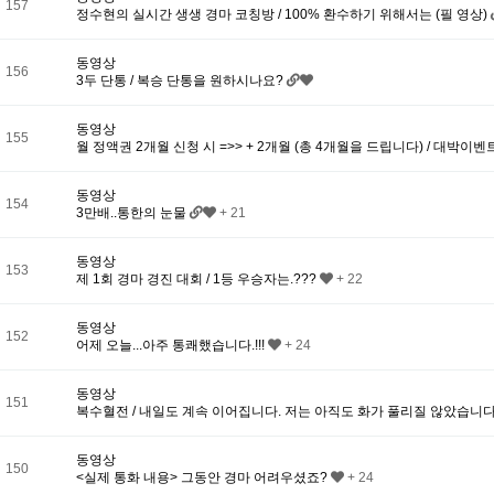
157
정수현의 실시간 생생 경마 코칭방 / 100% 환수하기 위해서는 (필 영상)
동영상
156
3두 단통 / 복승 단통을 원하시나요?
동영상
155
월 정액권 2개월 신청 시 =>> + 2개월 (총 4개월을 드립니다) / 대박이벤트 
동영상
154
3만배..통한의 눈물
+ 21
동영상
153
제 1회 경마 경진 대회 / 1등 우승자는.???
+ 22
동영상
152
어제 오늘...아주 통쾌했습니다.!!!
+ 24
동영상
151
복수혈전 / 내일도 계속 이어집니다. 저는 아직도 화가 풀리질 않았습니
동영상
150
<실제 통화 내용> 그동안 경마 어려우셨죠?
+ 24