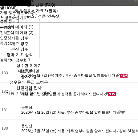
가장 많은 질문 (FAQ)
HOME
첫 방문이신가요? (필독)
가장 많은 질문 (FAQ)
실시간 뉴스 / 적중 인증샷
첫 방문이신가요?
출전 정보
분석 데이터 (1)
동영상
분석 데이터 (2)
전체
인증샷
서울 경주
동영상
제주 경주
부산 경주
경마 기초 상식
번호
절차탁마 정수현
정수현 이야기
동영상
대표 인사말
183
2026년 8월 7일 (금) 제주 / 부산 승부마필을 알려드립니다
공지사항
정수현의 특급 노하우
신규가입 인사
동영상
182
재능 기부 (1:1 경마 레슨)
레슨 받으신 선생님들의 성적을 공개하여 드립니다
동영상
181
2026년 7월 26일 (일) 서울, 부산 승부마필을 알려드립니다
동영상
180
2026년 7월 25일 (토) 서울, 제주 승부마필을 알려드립니다 / 경마 Ai