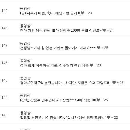
동영상
149
(금) 지우개 마번, 축마, 배당마번 공개.!!
+ 23
동영상
148
경마 과외 레슨 천원..!!! / <선착순 100명 특별 이벤트>
+ 24
동영상
147
선생님~ 이제 힘 없는 어깨로 돌아가지 마셔요~~~
+ 25
동영상
146
경마 쉽게 적중하는 기술/ 정수현의 특강 레슨
+ 23
동영상
145
경마..?? 저 7억 날렸습니다... 하지만, 지금은 슈퍼 그랑프리.
+ 23
동영상
144
(강축) 강승부 경주입니다.!! 삼쌍 557.4배 적중..!!!!
+ 25
동영상
143
일요일 천만원..!!!이겼습니다 / "실시간 생생 경마 코칭방"
+ 22