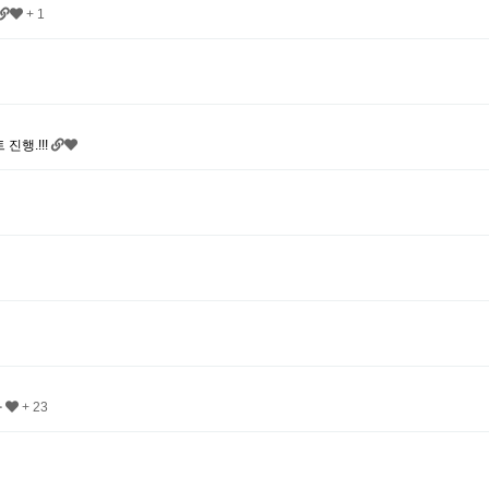
+ 1
진행.!!!
다
+ 23