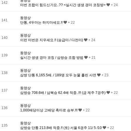
동영상
142
마번 조합이 힘드신가요..?? <실시간 생생 경마 코칭방>
+ 24
동영상
141
단통, 4두마는 하지마세요.!!
+ 22
동영상
140
이런 마번은 지우세요.!! (승급마 / 다전마)
+ 24
동영상
139
실시간 생생 경마 코칭 / 삼쌍승 조합 방법
+ 21
동영상
138
삼쌍 단통 6,165.5배. / 189명 모두 눈물 흘린 사연
+ 23
동영상
137
삼쌍승 708.6배 / 삼복승 62.4배 적중..!!! (금 제주 7경주)
+ 22
동영상
136
1,000배당이상 고배당 축마로 승부.!!!
+ 22
동영상
135
삼쌍승 단통 213.8배 적중.!! (토) 서울 6경주 11/ 5 /10
+ 22