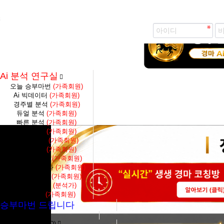
즐겨찾기 추가
생생 경마 코칭방 바로가기
Ai 분석 연구실
오늘 승부마번
(가족회원)
Ai 빅데이터
(가족회원)
경주별 분석
(가족회원)
듀얼 분석
(가족회원)
빠른 분석
(가족회원)
축마 분석
(가족회원)
4두마 분석
(가족회원)
토탈 분석
(가족회원)
당일종합결과
(가족회원)
대전수종합결과
(가족회원)
S1F종합결과
(가족회원)
대전수 분석
(분석가)
단통분석
(가족회원)
승부마번 드립니다
분석가 마번구매
가장 많은 질문 (FAQ)