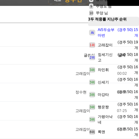
주영노 님
9
쭈양 님
10
3두 적중률
지난주 순위
Ai5두승부
(경주 50) 15
Ai
마번
개
(경주 50) 19
고래잡이
1위
개
짚세기신
(경주 50) 18
글쓴이
날짜
2위
고
개
(경주 50) 16
차민휘
3위
개
고래잡이
00:02
(경주 50) 16
신세기
3위
개
(경주 50) 16
정수현
08-06
마강타
3위
개
(경주 50) 16
행운짱
3위
개
고래잡이
07-25
가평아낙
(경주 50) 16
3위
네
개
(경주 50) 15
고래잡이
07-25
록맨
8위
개