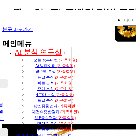
11월 14일 (금) 고배당 마번 
즐겨찾기 추가
생생 경마 코칭방 바로가기
본문 바로가기
메인메뉴
Ai 분석 연구실
오늘 승부마번
(가족회원)
Ai 빅데이터
(가족회원)
경주별 분석
(가족회원)
듀얼 분석
(가족회원)
빠른 분석
(가족회원)
축마 분석
(가족회원)
4두마 분석
(가족회원)
토탈 분석
(가족회원)
불
당일종합결과
(가족회원)
월
대전수종합결과
(가족회원)
S1F종합결과
(가족회원)
습니
대전수 분석
(분석가)
단통분석
(가족회원)