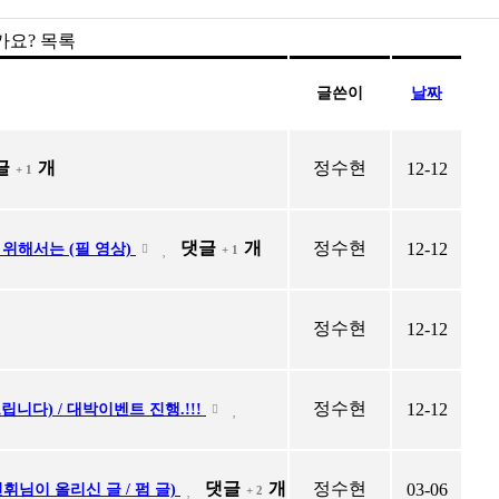
가요? 목록
글쓴이
날짜
글
개
정수현
12-12
+ 1
댓글
개
정수현
12-12
 위해서는 (필 영상)
+ 1
정수현
12-12
정수현
12-12
드립니다) / 대박이벤트 진행.!!!
댓글
개
정수현
03-06
민휘님이 올리신 글 / 펌 글)
+ 2