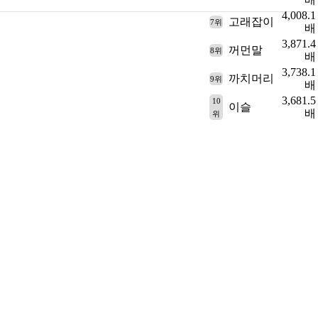
4,008.1
고래잡이
7위
배
3,871.4
꺼먼말
8위
배
3,738.1
까치머리
9위
배
3,681.5
10
이슬
배
위