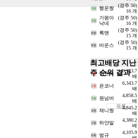
(경주 50)
행운짱
3위
16 개
가평아
(경주 50)
3위
낙네
16 개
(경주 50)
록맨
8위
15 개
(경주 50)
바운스
8위
15 개
최고배당
지난
6,343.7
주 순위 결과
이현욱
1위
배
6,343.7
욘코너
1위
배
4,858.5
원넘버
3위
배
목록
4,845.2
채니짱
4위
배
4,380.2
하얀말
5위
배
4,105.9
범규
6위
배