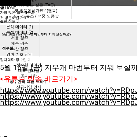
가장 많은 질문 (FAQ)
HOME
첫 방문이신가요? (필독)
가장 많은 질문 (FAQ)
실시간 뉴스 / 적중 인증샷
첫 방문이신가요?
출전 정보
분석 데이터 (1)
분석 데이터 (2)
5월 16일 (금) 지우개 마번부터 지워 보실까요?
서울 경주
제주 경주
정수현
부산 경주
경마 기초 상식
절차탁마 정수현
정수현 이야기
5월 16일 (금) 지우개 마번부터 지워 보실
대표 인사말
공지사항
<유튜브 방송 바로가기>
정수현의 특급 노하우
신규가입 인사
https://www.youtube.com/watch?v=RD
재능 기부 (1:1 경마 레슨)
https://www.youtube.com/watch?v=RD
https://www.youtube.com/watch?v=RD