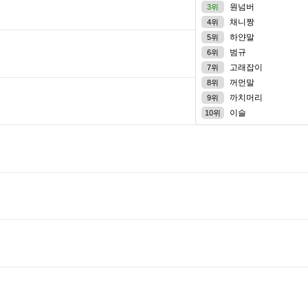
원넘버
3위
채니짱
4위
하얀말
5위
범규
6위
고래잡이
7위
꺼먼말
8위
까치머리
9위
이슬
10위