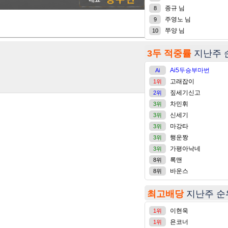
종규 님
8
주영노 님
9
쭈양 님
10
3두 적중률
지난주 
Ai5두승부마번
Ai
25-05-15 21:54
고래잡이
1위
짚세기신고
2위
차민휘
3위
신세기
3위
마강타
3위
행운짱
3위
가평아낙네
3위
록맨
8위
바운스
8위
최고배당
지난주 순
이현욱
1위
욘코너
1위