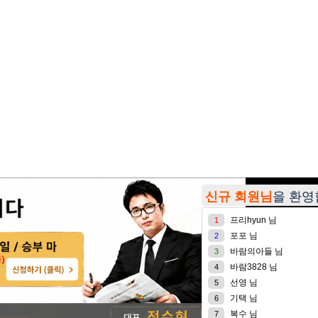
신규 회원님
을 환
프리hyun 님
1
포포 님
2
바람의아들 님
3
바람3828 님
4
선영 님
5
기택 님
6
복수 님
7