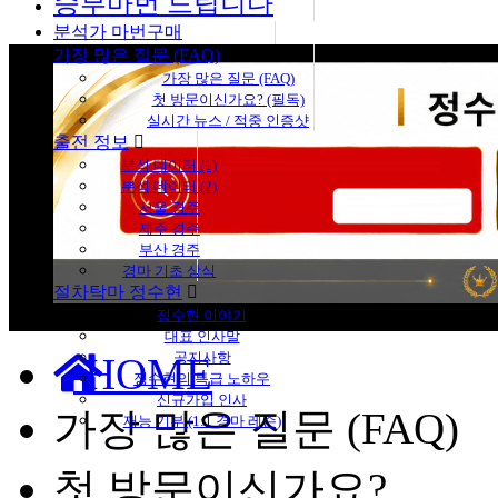
승부마번 드립니다
분석가 마번구매
가장 많은 질문 (FAQ)
가장 많은 질문 (FAQ)
첫 방문이신가요? (필독)
실시간 뉴스 / 적중 인증샷
출전 정보
분석 데이터 (1)
분석 데이터 (2)
서울 경주
제주 경주
부산 경주
경마 기초 상식
절차탁마 정수현
정수현 이야기
대표 인사말
공지사항
HOME
정수현의 특급 노하우
신규가입 인사
가장 많은 질문 (FAQ)
재능 기부 (1:1 경마 레슨)
첫 방문이신가요?