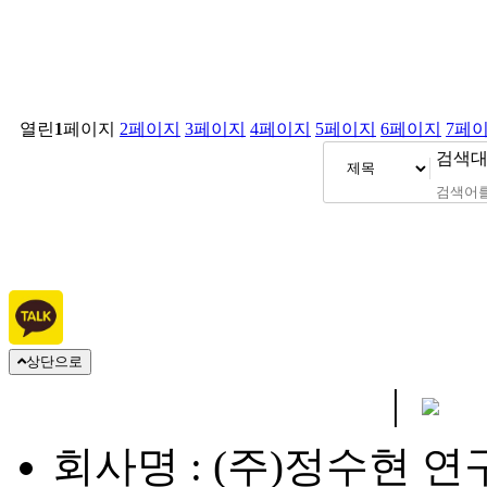
열린
1
페이지
2
페이지
3
페이지
4
페이지
5
페이지
6
페이지
7
페
검색
상단으로
개인정보취급방침
|
이
회사명 : (주)정수현 연