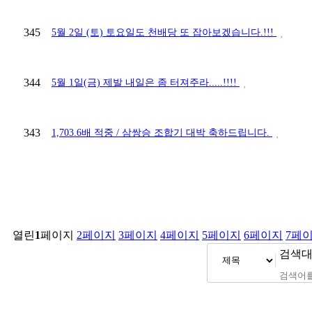
345
5월 2일 (토) 토요일도 천배당 또 잡아보겠습니다.!!!
344
5월 1일(금) 제발 내일은 좀 터져주라.....!!!!
343
1,703.6배 적중 / 삼쌍승 조합기 대박 축하드립니다.
열린
1
페이지
2
페이지
3
페이지
4
페이지
5
페이지
6
페이지
7
페
검색