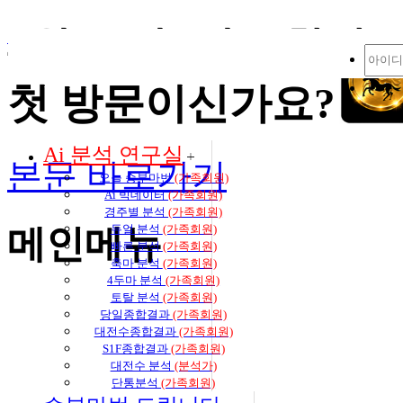
4월 13일 (일) / 
즐겨찾기 추가
생생 경마 코칭방 바로가기
첫 방문이신가요?
Ai 분석 연구실
본문 바로가기
오늘 승부마번
(가족회원)
Ai 빅데이터
(가족회원)
경주별 분석
(가족회원)
듀얼 분석
(가족회원)
메인메뉴
빠른 분석
(가족회원)
축마 분석
(가족회원)
4두마 분석
(가족회원)
토탈 분석
(가족회원)
당일종합결과
(가족회원)
대전수종합결과
(가족회원)
S1F종합결과
(가족회원)
대전수 분석
(분석가)
단통분석
(가족회원)