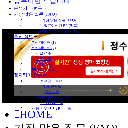
승부마번 드립니다
분석가 마번구매
가장 많은 질문 (FAQ)
가장 많은 질문 (FAQ)
첫 방문이신가요? (필독)
실시간 뉴스 / 적중 인증샷
출전 정보
분석 데이터 (1)
분석 데이터 (2)
서울 경주
제주 경주
부산 경주
경마 기초 상식
절차탁마 정수현
정수현 이야기
대표 인사말
공지사항
정수현의 특급 노하우
신규가입 인사
재능 기부 (1:1 경마 레슨)
HOME