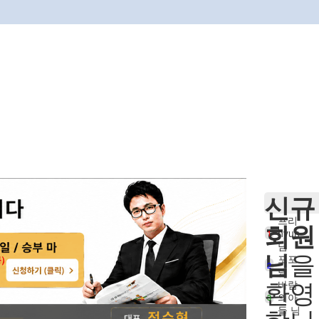
신규
프리
회원
hyun
1
님
님
을
포포
2
님
환영
바람
의아
3
들 님