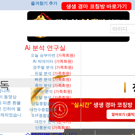
즐겨찾기 추가
생생 경마 코칭방 바로가기
Ai 분석 연구실
오늘 승부마번
(가족회원)
Ai 빅데이터
(가족회원)
경주별 분석
(가족회원)
듀얼 분석
(가족회원)
빠른 분석
(가족회원)
독
축마 분석
(가족회원)
합니다.
4두마 분석
(가족회원)
이 동영상
토탈 분석
(가족회원)
에 따른 환불
당일종합결과
(가족회원)
로 인하여 월
대전수종합결과
(가족회원)
 삭제되었습니
S1F종합결과
(가족회원)
대전수 분석
(분석가)
단통분석
(가족회원)
승부마번 드립니다