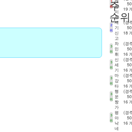
주
래
1
50
잡
위
19 
이
순위
짚
세
(경
2
기
50
위
신
18 
고
차
(경
3
민
50
위
휘
16 
신
(경
3
세
50
위
기
16 
마
(경
3
강
50
위
타
16 
행
(경
3
운
50
위
짱
16 
가
평
(경
3
아
50
위
낙
16 
네