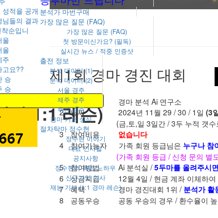
제주
 성적을 공개
분석가 마번구매
생님들의 결과
가장 많은 질문 (FAQ)
 선착순입니
가장 많은 질문 (FAQ)
 서울
첫 방문이신가요? (필독)
 서울
실시간 뉴스 / 적중 인증샷
 제주
출전 정보
제1회
경마 경진 대회
다고요??
분석 데이터 (1)
산 승
분석 데이터 (2)
주 승
서울 경주
제주 경주
1
주최
경마 분석 Ai 연구소
경마 1:1 레슨)
부산 경주
2
날짜
2024년 11월 29 / 30 / 1일
(3
경마 기초 상식
(금,토,일 3일간 / 3두 누적 갯
절차탁마 정수현
3
참여비용
없습니다
정수현 이야기
4
참여가능자
가족 회원 등급님은
누구나 참
대표 인사말
(가족 회원 등급 / 신청 문의 별도
공지사항
5
참여방법
Ai 분석실 /
5두마를 올려주시
정수현의 특급 노하우
6
상금지급
12월 4일 / 현금 계좌 이체하
신규가입 인사
재능 기부 (1:1 경마 레슨)
7
혜택
경마 경진대회 1위 /
분석가 활
8
공동우승
공동 우승의 경우 / 환수율이 높